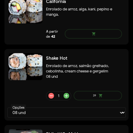
Califórnia
Enrolado de arroz, alga, kani, pepino e
manga.
remove
add
35
shopping_cart
Shake Hot
Enrolado de arroz, salmão grelhado,
cebolinha, cream cheese e gergelim
08 und
Opções