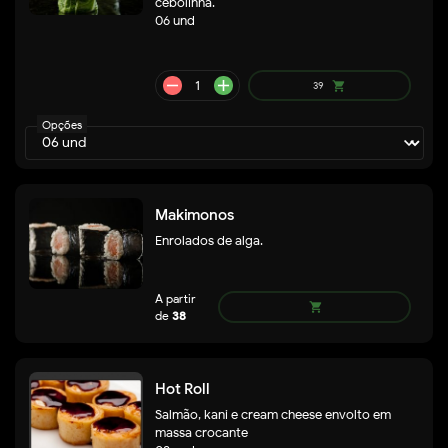
cebolinha.
06 und
Opções
remove
add
63
shopping_cart
Makimonos
Enrolados de alga.
Hot Roll
Salmão, kani e cream cheese envolto em
massa crocante