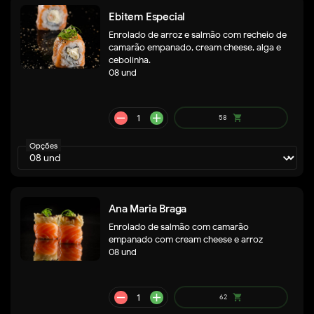
Ebitem Especial
Enrolado de arroz e salmão com recheio de
camarão empanado, cream cheese, alga e
cebolinha.
08 und
Opções
remove
add
54
shopping_cart
Ana Maria Braga
Enrolado de salmão com camarão
empanado com cream cheese e arroz
08 und