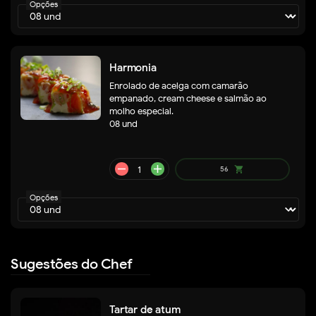
Opções
remove
add
Harmonia
58
shopping_cart
Enrolado de acelga com camarão
empanado, cream cheese e salmão ao
molho especial.
08 und
Opções
Sugestões do Chef
remove
add
62
shopping_cart
Tartar de atum