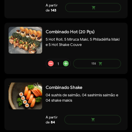
A partir de
shopping_cart
220
Combinado Hot (20 Pçs)
5 Hot Roll, 5 Miruca Maki, 5 Philadélfia Maki
e 5 Hot Shake Couve
Combinado Shake
04 sushis de salmão, 04 sashimis salmão e
04 shake makis
remove
add
192
shopping_cart