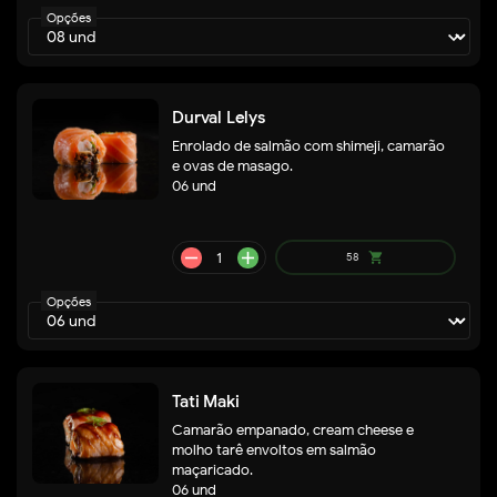
Opções
Durval Lelys
remove
add
58
shopping_cart
Enrolado de salmão com shimeji, camarão
e ovas de masago.
06 und
Opções
Tati Maki
Camarão empanado, cream cheese e
molho tarê envoltos em salmão
maçaricado.
remove
add
56
shopping_cart
06 und