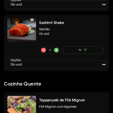
Opções
Sashimi Shake
Salmão
06 und
A partir
shopping_cart
de
84
Opções
Cozinha Quente
Teppanyaki de Filé Mignon
A partir de
shopping_cart
140
Filé Mignon com legumes