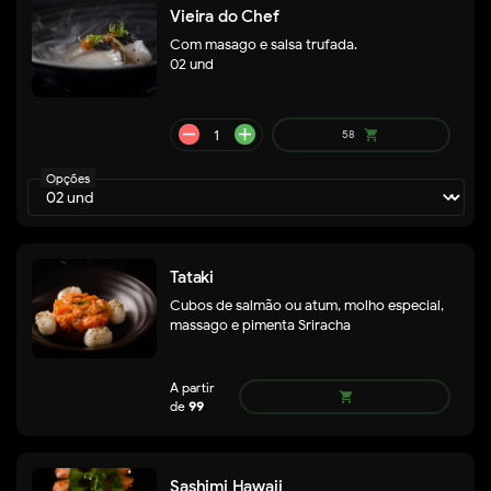
Vieira do Chef
Com masago e salsa trufada.
02 und
Opções
Tataki
Cubos de salmão ou atum, molho especial,
remove
add
69
shopping_cart
massago e pimenta Sriracha
Sashimi Hawaii