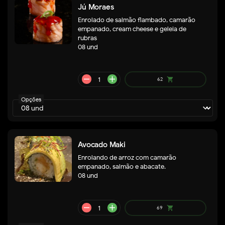
Jú Moraes
Enrolado de salmão flambado, camarão
empanado, cream cheese e geleia de
rubras
08 und
Opções
remove
add
52
shopping_cart
Avocado Maki
Enrolando de arroz com camarão
empanado, salmão e abacate.
08 und