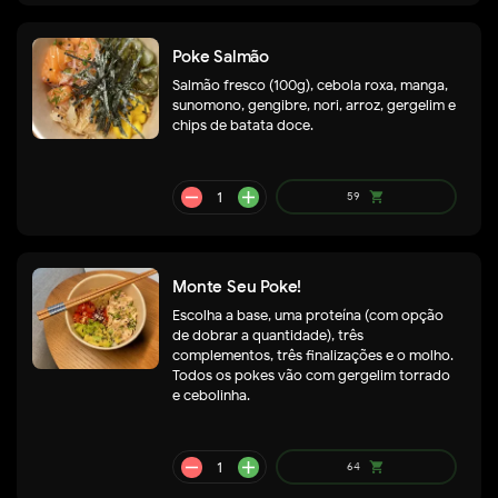
Poke Salmão
Salmão fresco (100g), cebola roxa, manga,
sunomono, gengibre, nori, arroz, gergelim e
chips de batata doce.
remove
add
59
shopping_cart
Monte Seu Poke!
Escolha a base, uma proteína (com opção
de dobrar a quantidade), três
complementos, três finalizações e o molho.
Todos os pokes vão com gergelim torrado
e cebolinha.
remove
add
59
shopping_cart