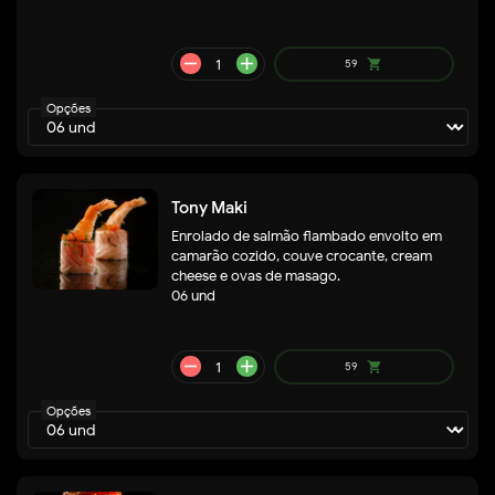
Opções
Tony Maki
Enrolado de salmão flambado envolto em
camarão cozido, couve crocante, cream
cheese e ovas de masago.
06 und
remove
add
59
shopping_cart
Opções