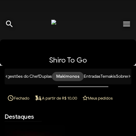
search
menu
Shiro To Go
is
Sugestões do Chef
Duplas
Makimonos
Entradas
Temakis
Sobremes
access_time
Fechado
A partir de R$ 10,00
Meus pedidos
Destaques