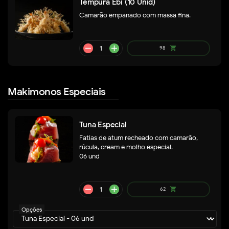
Tempura Ebi (10 Unid)
Camarão empanado com massa fina.
remove
add
85
shopping_cart
Makimonos Especiais
Tuna Especial
Fatias de atum recheado com camarão,
rúcula, cream e molho especial.
06 und
remove
add
79
shopping_cart
Opções