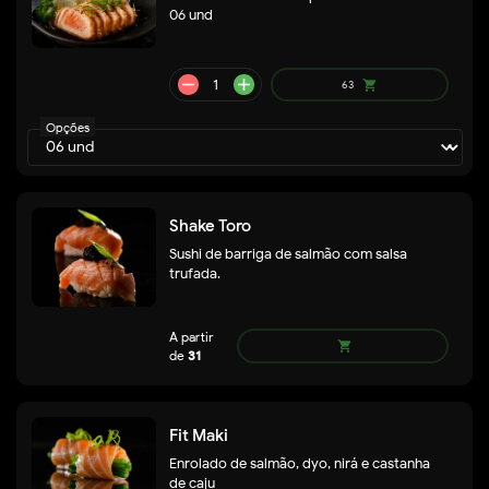
06 und
Opções
remove
add
59
shopping_cart
Shake Toro
Sushi de barriga de salmão com salsa
trufada.
Fit Maki
Enrolado de salmão, dyo, nirá e castanha
de caju