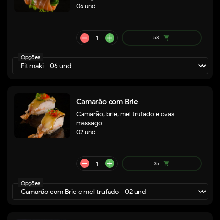
06 und
remove
add
59
shopping_cart
Opções
Camarão com Brie
Camarão, brie, mel trufado e ovas
massago
02 und
Opções
remove
add
62
shopping_cart