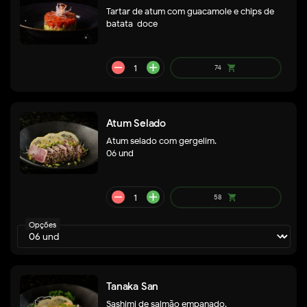
Tartar de atum com guacamole e chips de
batata-doce
Atum Selado
Atum selado com gergelim.
06 und
remove
add
58
shopping_cart
Opções
Tanaka San
Sashimi de salmão empanado.