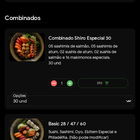
Combinados
Combinado Shiro Especial 30
05 sashimis de salmão, 05 sashimis de
atum, 02 sushis de atum, 02 sushis de
salmão e 16 makimonos especiais.
30 und
remove
add
64
shopping_cart
Opções
Basic 28 / 47 / 60
Sushi, Sashimi, Dyo, Ebitem Especial e
Philadélfia. (Não pode modificar)