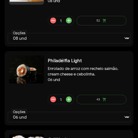
08 und
A partir
shopping_cart
de
31
Opções
Philadélfia Light
Enrolado de arroz com recheio salmão,
cream cheese e cebolinha.
06 und
remove
add
58
shopping_cart
Opções