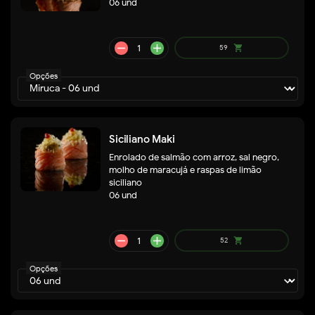
remove
add
06 und
98
shopping_cart
Opções
Siciliano Maki
Enrolado de salmão com arroz, sal negro,
molho de maracujá e raspas de limão
siciliano
06 und
remove
add
62
shopping_cart
Opções