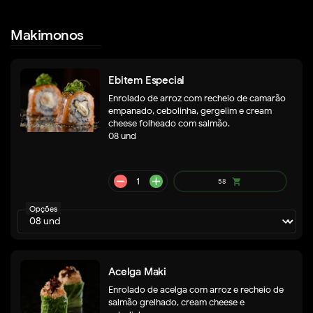
Makimonos
Ebitem Especial
remove
add
74
shopping_cart
Enrolado de arroz com recheio de camarão
empanado, cebolinha, gergelim e cream
cheese folheado com salmão.
08 und
Opções
remove
add
58
shopping_cart
Acelga Maki
Enrolado de acelga com arroz e recheio de
salmão grelhado, cream cheese e