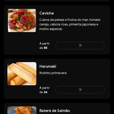
Ceviche
Cubos de peixes e frutos do mar, tomate
cereja, cebola roxa, pimenta japonesa e
molho especial.
remove
add
59
shopping_cart
Harumaki
Rolinho primavera
Baterá de Salmão