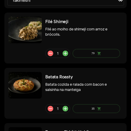
remove
add
79
shopping_cart
Filé Shimeji
Filé ao molho de shimeji com arroz e
brócolis.
A partir
shopping_cart
de
48
Batata Roasty
Batata cozida e ralada com bacon e
salsinha na manteiga