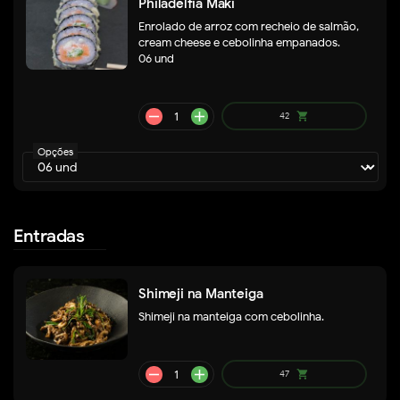
Philadélfia Maki
Enrolado de arroz com recheio de salmão,
remove
add
58
shopping_cart
cream cheese e cebolinha empanados.
06 und
Opções
Entradas
Shimeji na Manteiga
A partir
shopping_cart
de
99
Shimeji na manteiga com cebolinha.