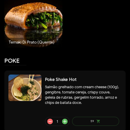
Temaki Di Prato (Quente)
POKE
Poke Shake Hot
Salmão grelhado com cream cheese (100g),
gengibre, tomate cereja, crispy couve,
geleia de rubras, gergelim torrado, arroz e
chips de batata doce.