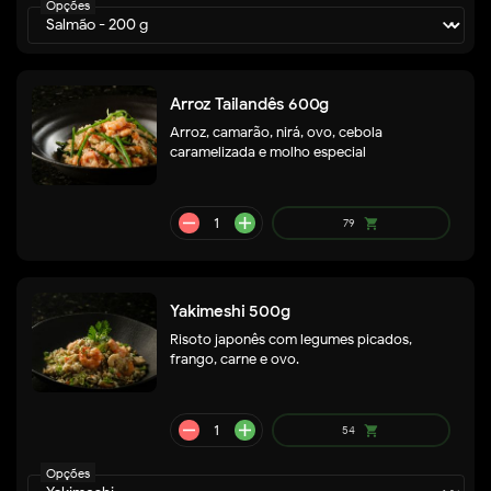
Opções
Arroz Tailandês 600g
Arroz, camarão, nirá, ovo, cebola
remove
add
56
shopping_cart
caramelizada e molho especial
Yakimeshi 500g
Risoto japonês com legumes picados,
frango, carne e ovo.
Opções