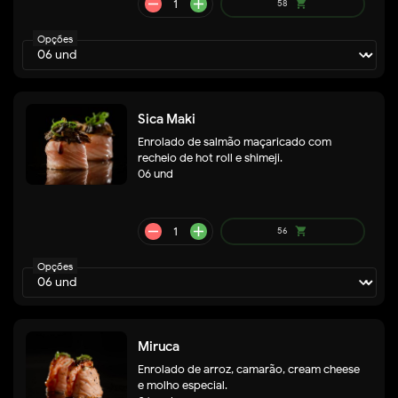
remove
add
79
shopping_cart
Opções
Sica Maki
Enrolado de salmão maçaricado com
recheio de hot roll e shimeji.
06 und
remove
add
35
shopping_cart
Opções
Miruca
Enrolado de arroz, camarão, cream cheese
e molho especial.