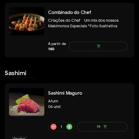
Combinado do Chef
Criações do Chef - Um mix dos nossos
Makimonos Especiais *Foto ilustrativa
A partir
shopping_cart
de
143
Sashimi
Sashimi Maguro
Atum
06 und
remove
add
158
shopping_cart