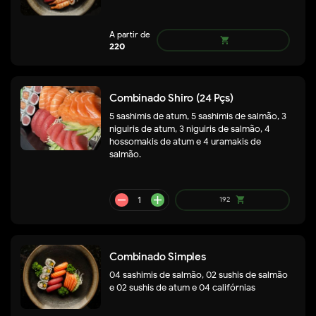
Combinado Shiro (24 Pçs)
5 sashimis de atum, 5 sashimis de salmão, 3
niguiris de atum, 3 niguiris de salmão, 4
hossomakis de atum e 4 uramakis de
remove
add
salmão.
250
shopping_cart
Combinado Simples
04 sashimis de salmão, 02 sushis de salmão
e 02 sushis de atum e 04 califórnias