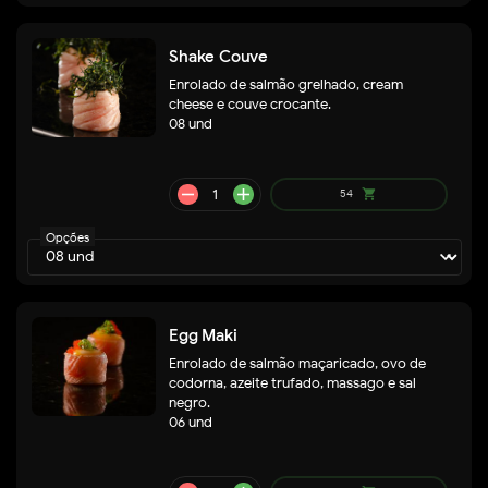
Shake Couve
Enrolado de salmão grelhado, cream
cheese e couve crocante.
08 und
remove
add
54
shopping_cart
Opções
Egg Maki
Enrolado de salmão maçaricado, ovo de
codorna, azeite trufado, massago e sal
negro.
06 und